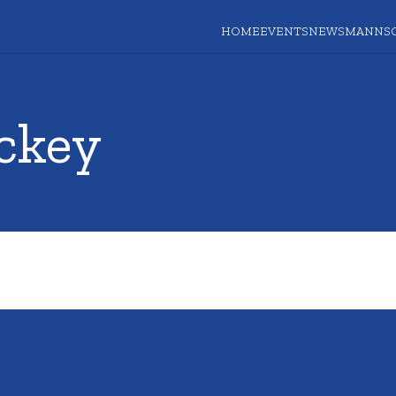
HOME
EVENTS
NEWS
MANNS
ckey
Es wurden keine Ergebnisse gefunden.